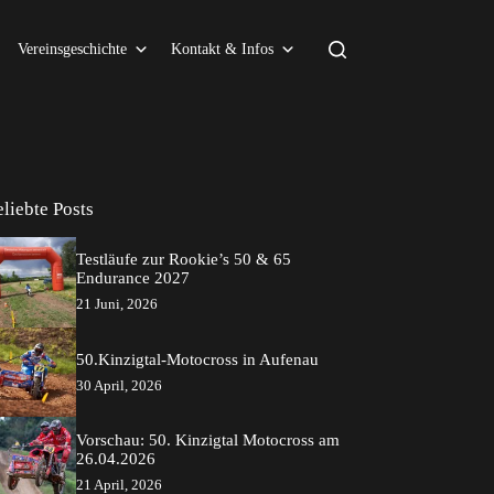
Vereinsgeschichte
Kontakt & Infos
eliebte Posts
Testläufe zur Rookie’s 50 & 65
Endurance 2027
21 Juni, 2026
50.Kinzigtal-Motocross in Aufenau
30 April, 2026
Vorschau: 50. Kinzigtal Motocross am
26.04.2026
21 April, 2026