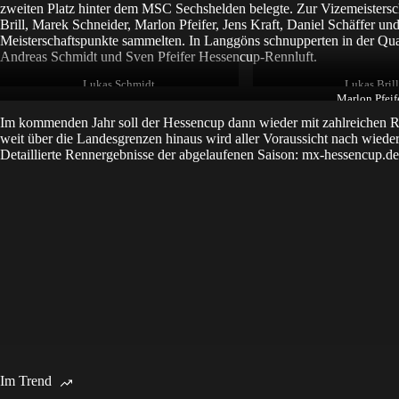
zweiten Platz hinter dem MSC Sechshelden belegte. Zur Vizemeisters
Brill, Marek Schneider, Marlon Pfeifer, Jens Kraft, Daniel Schäffer un
Meisterschaftspunkte sammelten. In Langgöns schnupperten in der Qu
Andreas Schmidt und Sven Pfeifer Hessencup-Rennluft.
Lukas Schmidt
Lukas Brill
Marlon Pfeif
Im kommenden Jahr soll der Hessencup dann wieder mit zahlreichen Re
weit über die Landesgrenzen hinaus wird aller Voraussicht nach wiede
Detaillierte Rennergebnisse der abgelaufenen Saison: mx-hessencup.de
Im Trend