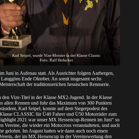
Karl Seipel, wurde Vize-Meister in der Klasse Classic
Foto: Ralf Hofacker
Juni in Aufenau statt. Als Ausrichter folgten Aarbergen,
 Langgöns Ende Oktober. An somit insgesamt sechs
sterschaft der traditionsreichen hessischen Rennserie.
den Vize-Titel in der Klasse MX2-Jugend. In der Klasse
e in allen Rennen und fuhr das Maximum von 300 Punkten
spräsident, Karl Seipel, konnte auf dem Siegerpodest des
er Klasse CLASSIC für Ü40 Fahrer und Ü50 Motorräder zum
 Highlight 2021 war unser MX Hessencup-Rennen im Juni“ so
n Vereine, die wieder ein Motocross veranstalteten, und auch
Mühe gelohnt. Im August hatten wir dann auch noch einen
n Verein, der im MX Hessencup in der Vereinswertung den