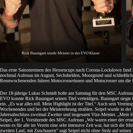
Rick Baumgart wurde Meister in der EVO Klasse
Das erste Saisonrennen des Hessencups nach Corona-Lockdown fand im 
nochmal Aufenau im August, Sechshelden, Moorgrund und schließlich
Rennwochenenden fuhren Motocrosserinnen und Motocrosser um die Mei
Der 18-jährige Lukas Schmidt holte am Samstag für den MSC Aufenau 
EVO konnte Rick Baumgart seinen Titel verteidigen. Baumgart siegt
ein. „Es war alles toll. Mein Highlight ist der Titel.“ Auch sein Verein
Wochenendes und bei der Meisterehrung strahlen. Seipel wurde in d
Jahresabschluss zweimal Zweiter und insgesamt Vize-Meister. „Mein
Seipel, der 1. Vorsitzende des MSC Aufenau „Wir waren einer der erste
wenn es für alle im Verein eine sehr intensive Zeit war, hat sich die 
zweiten Lauf, mit Zuschauern“ sagt Seipel nicht ohne Stolz auf seine