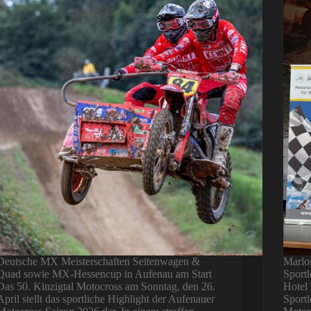
Deutsche MX Meisterschaften Seitenwagen &
Marlo
Quad sowie MX-Hessencup in Aufenau am Start
Sportl
Das 50. Kinzigtal Motocross am Sonntag, den 26.
Hotel
April stellt das sportliche Highlight der Aufenauer
Sport