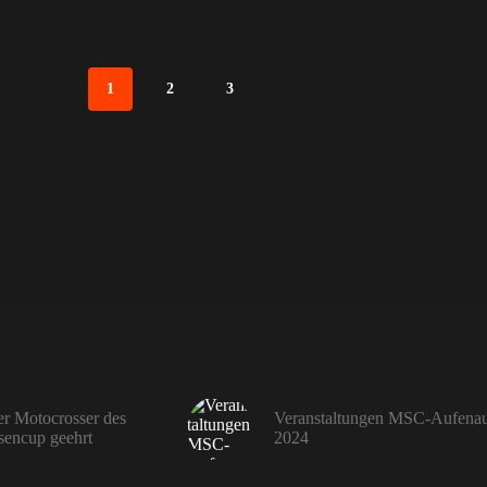
1
2
3
r Motocrosser des
Veranstaltungen MSC-Aufena
encup geehrt
2024