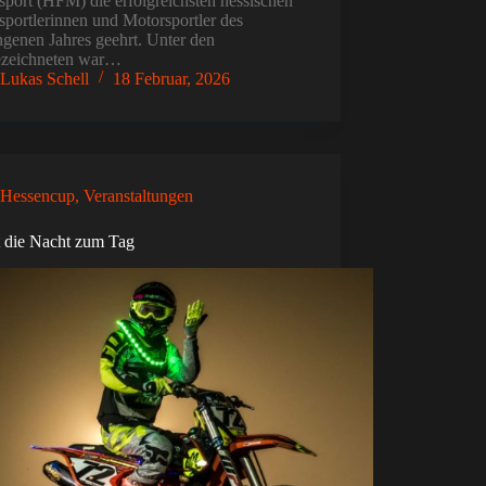
port (HFM) die erfolgreichsten hessischen
portlerinnen und Motorsportler des
ngenen Jahres geehrt. Unter den
zeichneten war…
Lukas Schell
18 Februar, 2026
Hessencup
,
Veranstaltungen
 die Nacht zum Tag