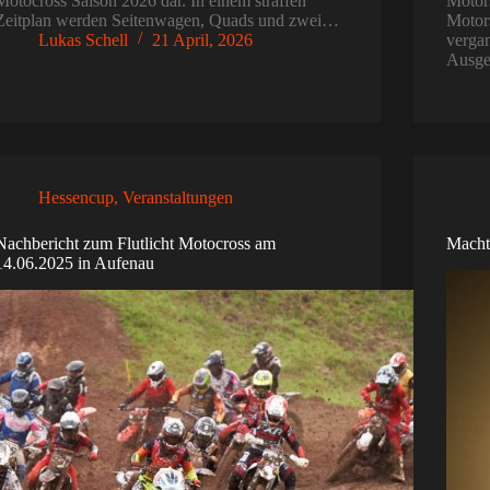
Motocross Saison 2026 dar. In einem straffen
Motors
Zeitplan werden Seitenwagen, Quads und zwei…
Motors
Lukas Schell
21 April, 2026
verga
Ausge
Hessencup
,
Veranstaltungen
Nachbericht zum Flutlicht Motocross am
Macht
14.06.2025 in Aufenau