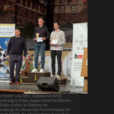
n Pfeifer vom MSC Aufenau bei HFM
erehrung in Fulda ausgezeichnet Im Maritim
 Fulda wurden im Rahmen der
lerehrung des Hessischen Fachverbandes für