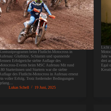
Licht 
Kontrastprogramm beim Flutlicht-Motocross in
Motocr
Aufenau: Gluthitze, Schlamm und spannende
Jahr w
Rennen Erfolgreiche siebte Auflage des
drei a
Motocross-Events beim MSC Aufenau Mit rund
Egal 
180 Starterinnen und Startern war die siebte
Kreati
Auflage des Flutlicht-Motocross in Aufenau erneut
ein voller Erfolg. Trotz fordernder Bedingungen
gelang…
Lukas Schell
19 Juni, 2025