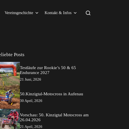
Vereinsgeschichte
Kontakt & Infos
eliebte Posts
Testläufe zur Rookie’s 50 & 65
Endurance 2027
21 Juni, 2026
50.Kinzigtal-Motocross in Aufenau
30 April, 2026
Vorschau: 50. Kinzigtal Motocross am
26.04.2026
21 April, 2026