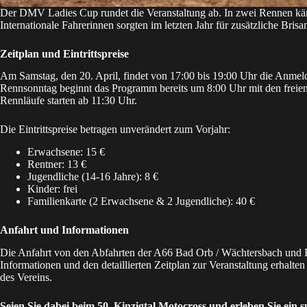
Der DMV Ladies Cup rundet die Veranstaltung ab. In zwei Rennen kä
Internationale Fahrerinnen sorgten im letzten Jahr für zusätzliche Bri
Zeitplan und Eintrittspreise
Am Samstag, den 20. April, findet von 17:00 bis 19:00 Uhr die Anme
Rennsonntag beginnt das Programm bereits um 8:00 Uhr mit den freien T
Rennläufe starten ab 11:30 Uhr.
Die Eintrittspreise betragen unverändert zum Vorjahr:
Erwachsene: 15 €
Rentner: 13 €
Jugendliche (14-16 Jahre): 8 €
Kinder: frei
Familienkarte (2 Erwachsene & 2 Jugendliche): 40 €
Anfahrt und Informationen
Die Anfahrt von den Abfahrten der A66 Bad Orb / Wächtersbach und Ba
Informationen und den detaillierten Zeitplan zur Veranstaltung erhalten
des Vereins.
Seien Sie dabei beim 50. Kinzigtal Motocross
und erleben Sie ein