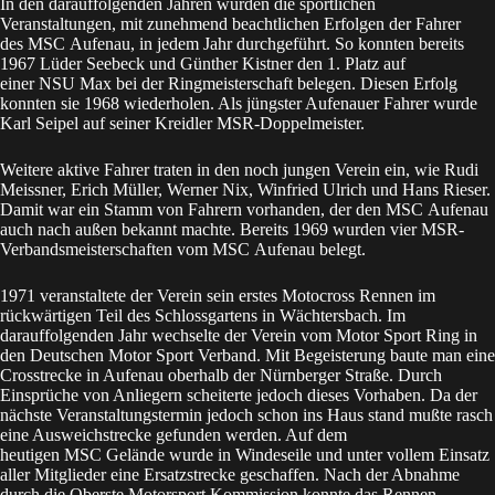
In den darauffolgenden Jahren wurden die sportlichen
Veranstaltungen, mit zunehmend beachtlichen Erfolgen der Fahrer
des MSC Aufenau, in jedem Jahr durchgeführt. So konnten bereits
1967 Lüder Seebeck und Günther Kistner den 1. Platz auf
einer NSU Max bei der Ringmeisterschaft belegen. Diesen Erfolg
konnten sie 1968 wiederholen. Als jüngster Aufenauer Fahrer wurde
Karl Seipel auf seiner Kreidler MSR-Doppelmeister.
Weitere aktive Fahrer traten in den noch jungen Verein ein, wie Rudi
Meissner, Erich Müller, Werner Nix, Winfried Ulrich und Hans Rieser.
Damit war ein Stamm von Fahrern vorhanden, der den MSC Aufenau
auch nach außen bekannt machte. Bereits 1969 wurden vier MSR-
Verbandsmeisterschaften vom MSC Aufenau belegt.
1971 veranstaltete der Verein sein erstes Motocross Rennen im
rückwärtigen Teil des Schlossgartens in Wächtersbach. Im
darauffolgenden Jahr wechselte der Verein vom Motor Sport Ring in
den Deutschen Motor Sport Verband. Mit Begeisterung baute man eine
Crosstrecke in Aufenau oberhalb der Nürnberger Straße. Durch
Einsprüche von Anliegern scheiterte jedoch dieses Vorhaben. Da der
nächste Veranstaltungstermin jedoch schon ins Haus stand mußte rasch
eine Ausweichstrecke gefunden werden. Auf dem
heutigen MSC Gelände wurde in Windeseile und unter vollem Einsatz
aller Mitglieder eine Ersatzstrecke geschaffen. Nach der Abnahme
durch die Oberste Motorsport Kommission konnte das Rennen