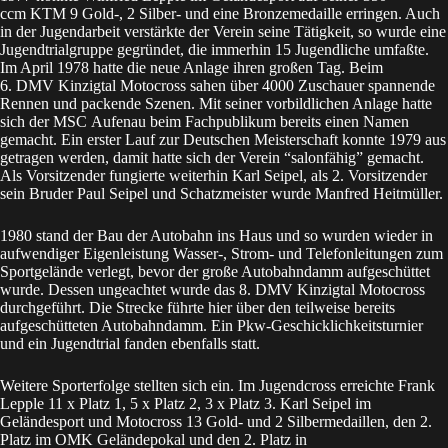
ccm KTM 9 Gold-, 2 Silber- und eine Bronzemedaille erringen. Auch
in der Jugendarbeit verstärkte der Verein seine Tätigkeit, so wurde eine
Jugendtrialgruppe gegründet, die immerhin 15 Jugendliche umfaßte.
Im April 1978 hatte die neue Anlage ihren großen Tag. Beim
6. DMV Kinzigtal Motocross sahen über 4000 Zuschauer spannende
Rennen und packende Szenen. Mit seiner vorbildlichen Anlage hatte
sich der MSC Aufenau beim Fachpublikum bereits einen Namen
gemacht. Ein erster Lauf zur Deutschen Meisterschaft konnte 1979 aus
getragen werden, damit hatte sich der Verein “salonfähig” gemacht.
Als Vorsitzender fungierte weiterhin Karl Seipel, als 2. Vorsitzender
sein Bruder Paul Seipel und Schatzmeister wurde Manfred Heitmüller.
1980 stand der Bau der Autobahn ins Haus und so wurden wieder in
aufwendiger Eigenleistung Wasser-, Strom- und Telefonleitungen zum
Sportgelände verlegt, bevor der große Autobahndamm aufgeschüttet
wurde. Dessen ungeachtet wurde das 8. DMV Kinzigtal Motocross
durchgeführt. Die Strecke führte hier über den teilweise bereits
aufgeschütteten Autobahndamm. Ein Pkw-Geschicklichkeitsturnier
und ein Jugendtrial fanden ebenfalls statt.
Weitere Sporterfolge stellten sich ein. Im Jugendcross erreichte Frank
Lepple 11 x Platz 1, 5 x Platz 2, 3 x Platz 3. Karl Seipel im
Geländesport und Motocross 13 Gold- und 2 Silbermedaillen, den 2.
Platz im OMK Geländepokal und den 2. Platz in