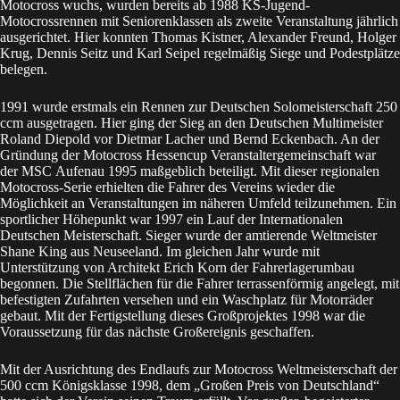
Motocross wuchs, wurden bereits ab 1988 KS-Jugend-
Motocrossrennen mit Seniorenklassen als zweite Veranstaltung jährlich
ausgerichtet. Hier konnten Thomas Kistner, Alexander Freund, Holger
Krug, Dennis Seitz und Karl Seipel regelmäßig Siege und Podestplätze
belegen.
1991 wurde erstmals ein Rennen zur Deutschen Solomeisterschaft 250
ccm ausgetragen. Hier ging der Sieg an den Deutschen Multimeister
Roland Diepold vor Dietmar Lacher und Bernd Eckenbach. An der
Gründung der Motocross Hessencup Veranstaltergemeinschaft war
der MSC Aufenau 1995 maßgeblich beteiligt. Mit dieser regionalen
Motocross-Serie erhielten die Fahrer des Vereins wieder die
Möglichkeit an Veranstaltungen im näheren Umfeld teilzunehmen. Ein
sportlicher Höhepunkt war 1997 ein Lauf der Internationalen
Deutschen Meisterschaft. Sieger wurde der amtierende Weltmeister
Shane King aus Neuseeland. Im gleichen Jahr wurde mit
Unterstützung von Architekt Erich Korn der Fahrerlagerumbau
begonnen. Die Stellflächen für die Fahrer terrassenförmig angelegt, mit
befestigten Zufahrten versehen und ein Waschplatz für Motorräder
gebaut. Mit der Fertigstellung dieses Großprojektes 1998 war die
Voraussetzung für das nächste Großereignis geschaffen.
Mit der Ausrichtung des Endlaufs zur Motocross Weltmeisterschaft der
500 ccm Königsklasse 1998, dem „Großen Preis von Deutschland“