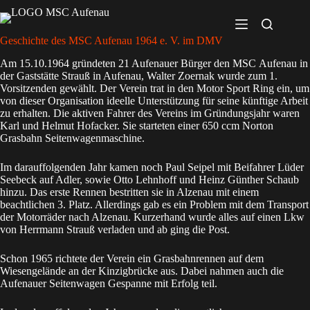
Geschichte des MSC Aufenau 1964 e. V. im DMV
Am 15.10.1964 gründeten 21 Aufenauer Bürger den MSC Aufenau in
der Gaststätte Strauß in Aufenau, Walter Zoernak wurde zum 1.
Vorsitzenden gewählt. Der Verein trat in den Motor Sport Ring ein, um
von dieser Organisation ideelle Unterstützung für seine künftige Arbeit
zu erhalten. Die aktiven Fahrer des Vereins im Gründungsjahr waren
Karl und Helmut Hofacker. Sie starteten einer 650 ccm Norton
Grasbahn Seitenwagenmaschine.
Im darauffolgenden Jahr kamen noch Paul Seipel mit Beifahrer Lüder
Seebeck auf Adler, sowie Otto Lehnhoff und Heinz Günther Schaub
hinzu. Das erste Rennen bestritten sie in Alzenau mit einem
beachtlichen 3. Platz. Allerdings gab es ein Problem mit dem Transport
der Motorräder nach Alzenau. Kurzerhand wurde alles auf einen Lkw
von Herrmann Strauß verladen und ab ging die Post.
Schon 1965 richtete der Verein ein Grasbahnrennen auf dem
Wiesengelände an der Kinzigbrücke aus. Dabei nahmen auch die
Aufenauer Seitenwagen Gespanne mit Erfolg teil.