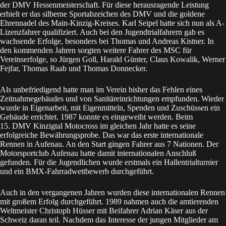
der DMV Hessenmeisterschaft. Für diese herausragende Leistung
erhielt er das silberne Sportabzeichen des DMV und die goldene
Ehrennadel des Main-Kinzig-Kreises. Karl Seipel hatte sich nun als A-
Lizenzfahrer qualifiziert. Auch bei den Jugendtrialfahrern gab es
wachsende Erfolge, besonders bei Thomas und Andreas Kistner. In
den kommenden Jahren sorgten weitere Fahrer des MSC für
Vereinserfolge, so Jürgen Goll, Harald Günter, Claus Kowalik, Werner
Fejfar, Thomas Raab und Thomas Donnecker.
Als unbefriedigend hatte man im Verein bisher das Fehlen eines
Zeitnahmegebäudes und von Sanitäreinrichtungen empfunden. Wieder
wurde in Eigenarbeit, mit Eigenmitteln, Spenden und Zuschüssen ein
Gebäude errichtet. 1987 konnte es eingeweiht werden. Beim
15. DMV Kinzigtal Motocross im gleichen Jahr hatte es seine
erfolgreiche Bewährungsprobe. Das war das erste internationale
Rennen in Aufenau. An den Start gingen Fahrer aus 7 Nationen. Der
Motorsportclub Aufenau hatte damit internationalen Anschluß
gefunden. Für die Jugendlichen wurde erstmals ein Hallentrialturnier
und ein BMX-Fahrradwettbewerb durchgeführt.
Auch in den vergangenen Jahren wurden diese internationalen Rennen
mit großem Erfolg durchgeführt. 1989 nahmen auch die amtierenden
Weltmeister Christoph Hüsser mit Beifahrer Adrian Käser aus der
Schweiz daran teil. Nachdem das Interesse der jungen Mitglieder am