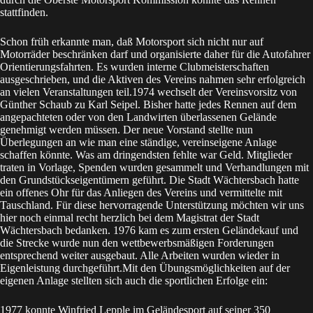
stattfinden.
Schon früh erkannte man, daß Motorsport sich nicht nur auf
Motorräder beschränken darf und organisierte daher für die Autofahrer
Orientierungsfahrten. Es wurden interne Clubmeisterschaften
ausgeschrieben, und die Aktiven des Vereins nahmen sehr erfolgreich
an vielen Veranstaltungen teil.1974 wechselt der Vereinsvorsitz von
Günther Schaub zu Karl Seipel. Bisher hatte jedes Rennen auf dem
angepachteten oder von den Landwirten überlassenen Gelände
genehmigt werden müssen. Der neue Vorstand stellte nun
Überlegungen an wie man eine ständige, vereinseigene Anlage
schaffen könnte. Was am dringendsten fehlte war Geld. Mitglieder
traten in Vorlage, Spenden wurden gesammelt und Verhandlungen mit
den Grundstückseigentümern geführt. Die Stadt Wächtersbach hatte
ein offenes Ohr für das Anliegen des Vereins und vermittelte mit
Tauschland. Für diese hervorragende Unterstützung möchten wir uns
hier noch einmal recht herzlich bei dem Magistrat der Stadt
Wächtersbach bedanken. 1976 kam es zum ersten Geländekauf und
die Strecke wurde nun den wettbewerbsmäßigen Forderungen
entsprechend weiter ausgebaut. Alle Arbeiten wurden wieder in
Eigenleistung durchgeführt.Mit den Übungsmöglichkeiten auf der
eigenen Anlage stellten sich auch die sportlichen Erfolge ein:
1977 konnte Winfried Lepple im Geländesport auf seiner 350