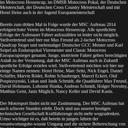
im Motocross Hessencup, im DMSB Motocross Pokal, der Deutschen
Meisterschaft, der Deutschen Cross Country Meisterschaft und mit
Henri Heise auch in der Jugend Europameisterschaft
Bereits zum dritten Mal in Folge wurde der MSC Aufenau 2014
erfolgreichster Verein im Motocross Hessencup. Alle sportlichen
Erfolge der Aufenauer Fahrer aufzuzählen ist leider nicht möglich.
Stellvertretend sind hier nur Max Freund als 2-facher Motocross
Quadcup Sieger und mehrmaliger Deutscher GCC Meister und Karl
Seipel als Enduropokal Vizemeister und Classic Motocross
Europacupsieger genannt. Junge, motivierte Fahrer geben berechtigten
Anlaß zu der Vermutung, daß der MSC Aufenau auch in Zukunft
sportliche Erfolge erzielen wird. Stellvertretend möchten wir hier nur
einige Namen nennen: Henri Heise, Marc Seitz, Nick Engel, Daniel
Schäffer, Marvin Röder, Robin Schauberger, Marcel Eckert, Olaf
Pospiezsynski, Lukas und Janik Schmidt, die Quadfahrer Max Freund,
David Hohmann, Lubomir Hunka, Andreas Schmidt, Holger Novotny,
Matthias Geist, Janis Müglich, Nancy Keller und Devid Kasin.
Der Motorsport findet nicht nur Zustimmung. Der MSC Aufenau hat
auch schwere Stunden erlebt. Doch sind aus unserer heutigen
technischen Gesellschaft Kraftfahrzeuge nicht mehr wegzudenken.
Umso wichtiger ist es, daß bereits in jungen Jahren der
verantwortungsbe-wusste Umgang und die sichere Beherrschung von