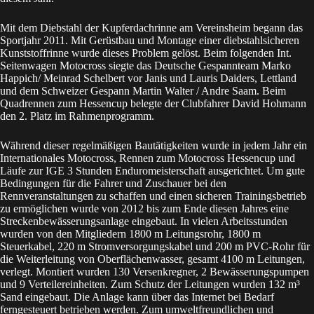
Mit dem Diebstahl der Kupferdachrinne am Vereinsheim begann das
Sportjahr 2011. Mit Gerüstbau und Montage einer diebstahlsicheren
Kunststoffrinne wurde dieses Problem gelöst. Beim folgenden Int.
Seitenwagen Motocross siegte das Deutsche Gespannteam Marko
Happich/ Meinrad Schelbert vor Janis und Lauris Daiders, Lettland
und dem Schweizer Gespann Martin Walter / Andre Saam. Beim
Quadrennen zum Hessencup belegte der Clubfahrer David Hohmann
den 2. Platz im Rahmenprogramm.
Während dieser regelmäßigen Bautätigkeiten wurde in jedem Jahr ein
Internationales Motocross, Rennen zum Motocross Hessencup und
Läufe zur IGE 3 Stunden Enduromeisterschaft ausgerichtet. Um gute
Bedingungen für die Fahrer und Zuschauer bei den
Rennveranstaltungen zu schaffen und einen sicheren Trainingsbetrieb
zu ermöglichen wurde von 2012 bis zum Ende diesen Jahres eine
Streckenbewässerungsanlage eingebaut. In vielen Arbeitsstunden
wurden von den Mitgliedern 1800 m Leitungsrohr, 1800 m
Steuerkabel, 220 m Stromversorgungskabel und 200 m PVC-Rohr für
die Weiterleitung von Oberflächenwasser, gesamt 4100 m Leitungen,
verlegt. Montiert wurden 130 Versenkregner, 2 Bewässerungspumpen
und 9 Verteilereinheiten. Zum Schutz der Leitungen wurden 132 m³
Sand eingebaut. Die Anlage kann über das Internet bei Bedarf
ferngesteuert betrieben werden. Zum umweltfreundlichen und