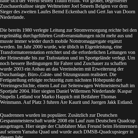
hatte sich der Verein seinen Traum erfüllt. Vor großer, begeisterter
Zuschauerkulisse siegte Weltmeister Joel Smeets Belgien vor dem
Sieger des zweiten Laufes Bernd Eckenbach und Gert Jan van Doorn
Niederlande.
Die bereits 1980 verlegte Leitung zur Stromversorgung reichte bei den
regelmäßig durchgeführten Großveranstaltungen nicht mehr aus und
musste immer wieder durch mobile Notstromaggregate ergänzt
werden. Im Jahr 2000 wurde, wie üblich in Eigenleistung, eine
Transformatorenstation errichtet und die erforderlichen Leitungen von
der Heinestraße bis zur Trafostation und im Sportgelände verlegt. Um
noch bessere Bedingungen für Fahrer und Zuschauer zu schaffen
wurde 2003 ein Anbau an das Vereinsheim mit Erweiterung der
Duschanlage, Büro-,Gäste- und Sitzungsraum realisiert. Die
Fertigstellung erfolgte rechtzeitig zum nächsten Höhepunkt der
Vereinsgeschichte, einem Lauf zur Seitenwagen Weltmeisterschaft im
Sportjahr 2004. Hier siegten Daniel Willemsen Niederlande /Kaspar
Stupelis Lettland vor Marko Happich mit Beifahrer Thomas
Weinmann. Auf Platz 3 fuhren Are Kaurit und Juergen Jakk Estland.
Quadrennen wurden im populärer. Zusätzlich zur Deutschen
Gespannmeisterschaft wurde 2008 ein Lauf zum Deutschen Quadcup
ausgetragen. Hier siegte der Clubfahrer Max Freund beim Heimrennen
auf seinem Yamaha Quad und wurde auch DMSB-Quadcupsieger in
diesem Jahr.